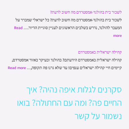
o
ד
לשכור בית בהולנד-אמסטרדם מה חשוב לדעת?
r
ע
לשכור בית בהולנד-אמסטרדם מה חשוב לדעת? כל ישראלי שמברר על
:
ת
המעבר להולנד, נדרש בשלבים הראשונים לעניין סוגיית הדיור.…
Read
?
more
קהילה ישראלית באמסטרדם
קהילה ישראלית באמסטרדם הידעתם? בהולנד ובעיקר באזור אמסטרדם,
קיימים חיי קהילה ישראלים ענפים! עד שלא גרנו פה תקופה,…
Read more
סקרנים לגלות איפה נהיה? איך
החיים פה? ומה עם החתולה? בואו
נשמור על קשר