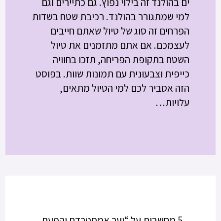
ים בהולנד זה בילוי נפוץ. גם כתיירים וגם
למי שמתגורר בהולנד. רכיבת שטח בשדות
הפרחים זה סוג של טיול שאתם חייבים
לעצמכם. אם אתם מתזמנים את טיול
השטח בתקופת הפריחה, תזכו בחוויה
כייפית וצבעונית עם תמונות שוות. בפוסט
הזה אסביר לכם למי הטיול מתאים,
עלויות…
5 מחשבות על “יער אמסטרדם והפעם