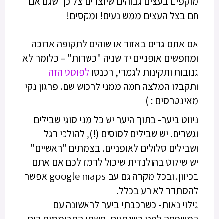
מוקפים בעצים גבוהים שיוצרים צל כך שגם אם
חם בצל העצים ממש נעים! ומקסים!
אם אתם גרים באזור או שוהים לתקופה ארוכה
ומחפשים אופניים יד שניה "כשרות" – כלומר לא
גנובות ותקינות לגמרי, הכנסו
לפוסט הזה
ותקבלו המלצה חמה ממני לרכוש שם. פרגון נקי
מאינטרסים : )
ניווט ביער- בתוך היער יש כל מני סוגי שבילים
וגשרים. יש שבילים לסוסים (!), להולכי רגל
ושבילים סלולים לאופניים. בצמתים "ראשיים"
יש שילוט בהולנדית שיכול לרמז לכם אם אתם
בכיוון. ובכל מקרה גם עם google maps אפשר
להסתדר לא רע בכלל.
גילוי נאות- כשרכבתי ביער לראשונה עם
המשפחה לפני כשנתיים, חשתי התרוממות רוח