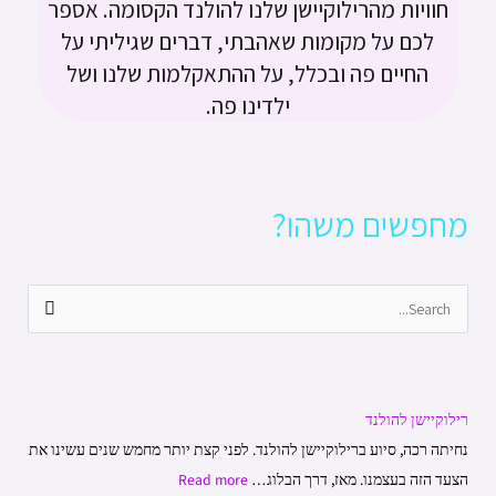
חוויות מהרילוקיישן שלנו להולנד הקסומה. אספר
נ
ל
ב
לכם על מקומות שאהבתי, דברים שגיליתי על
ד
נ
א
החיים פה ובכלל, על ההתאקלמות שלנו ושל
-
ד
מ
ילדינו פה.
א
ס
מ
ט
ס
ר
ט
ד
מחפשים משהו?
ר
ם
ד
ם
S
מ
e
ה
a
ח
r
ש
רילוקיישן להולנד
c
ו
נחיתה רכה, סיוע ברילוקיישן להולנד. לפני קצת יותר מחמש שנים עשינו את
h
ב
הצעד הזה בעצמנו. מאז, דרך הבלוג…
Read more
f
ל