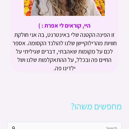
ש
ת
ר
ן
ב
א
ל
ה
ל
היי, קוראים לי אפרת : )
ה
ו
י
זו הפינה הקטנה שלי באינטרנט, בה אני חולקת
ו
ל
ת
חוויות מהרילוקיישן שלנו להולנד הקסומה. אספר
ל
נ
ב
לכם על מקומות שאהבתי, דברים שגיליתי על
נ
ד
א
החיים פה ובכלל, על ההתאקלמות שלנו ושל
ד
-
מ
ילדינו פה.
א
ס
מ
ט
ס
ר
ט
ד
ר
ם
מחפשים משהו?
ד
ם
מ