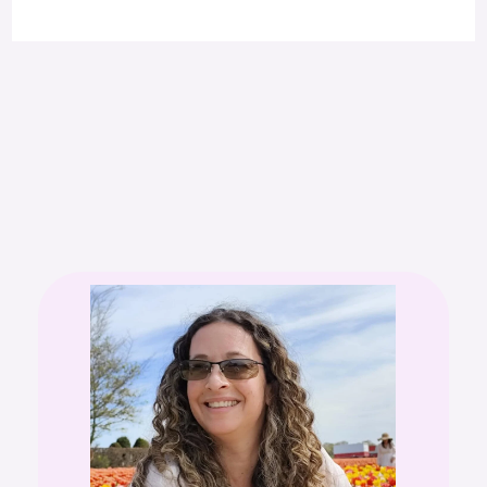
:
:
:
ר
ל
ק
י
ש
ה
ל
כ
י
ו
ו
ל
ק
ר
ה
י
ב
י
י
י
ש