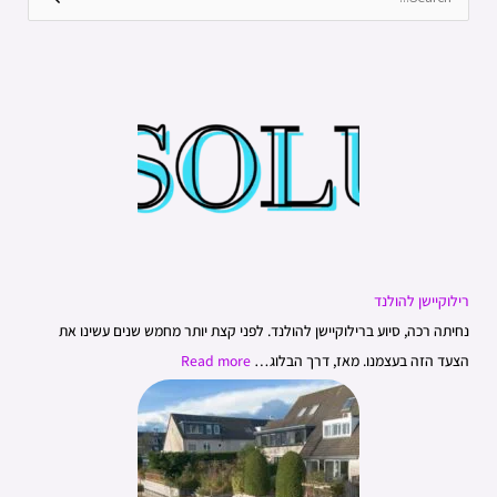
S
ה
e
ח
a
ש
r
ו
c
ב
h
ל
f
ד
o
ע
r
ת
:
?
רילוקיישן להולנד
נחיתה רכה, סיוע ברילוקיישן להולנד. לפני קצת יותר מחמש שנים עשינו את
הצעד הזה בעצמנו. מאז, דרך הבלוג…
Read more