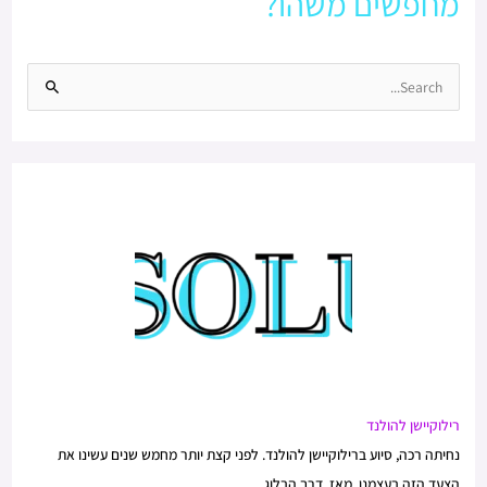
מחפשים משהו?
S
e
a
r
c
h
f
o
r
:
רילוקיישן להולנד
נחיתה רכה, סיוע ברילוקיישן להולנד. לפני קצת יותר מחמש שנים עשינו את
הצעד הזה בעצמנו. מאז, דרך הבלוג